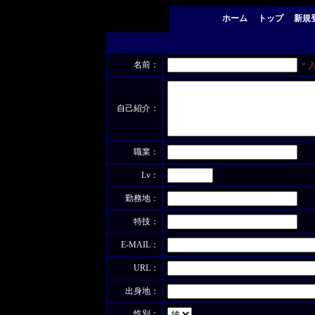
ホーム
トップ
新規
名前：
＊
自己紹介：
職業：
Lv：
勤務地：
特技：
E-MAIL：
URL：
出身地：
性別：